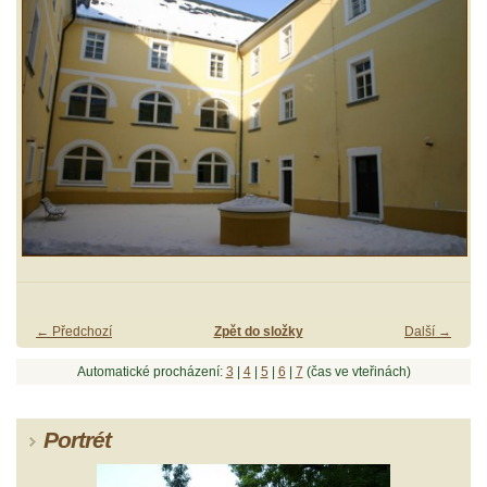
← Předchozí
Zpět do složky
Další →
Automatické procházení:
3
|
4
|
5
|
6
|
7
(čas ve vteřinách)
Portrét