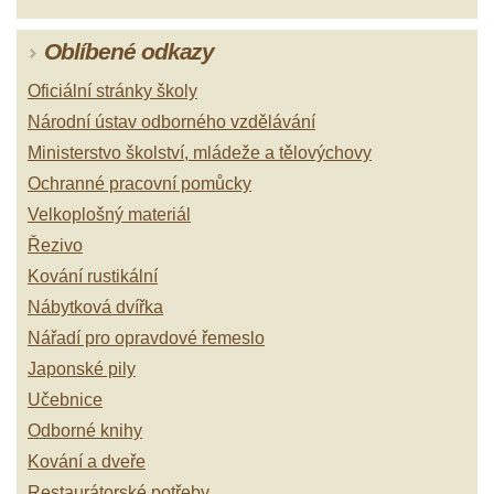
Oblíbené odkazy
Oficiální stránky školy
Národní ústav odborného vzdělávání
Ministerstvo školství, mládeže a tělovýchovy
Ochranné pracovní pomůcky
Velkoplošný materiál
Řezivo
Kování rustikální
Nábytková dvířka
Nářadí pro opravdové řemeslo
Japonské pily
Učebnice
Odborné knihy
Kování a dveře
Restaurátorské potřeby