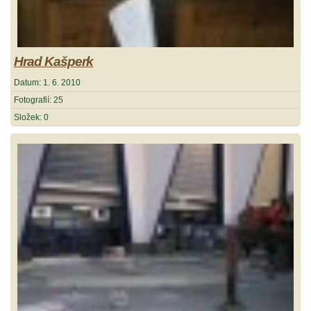
Hrad Kašperk
Datum:
1. 6. 2010
Fotografií:
25
Složek:
0