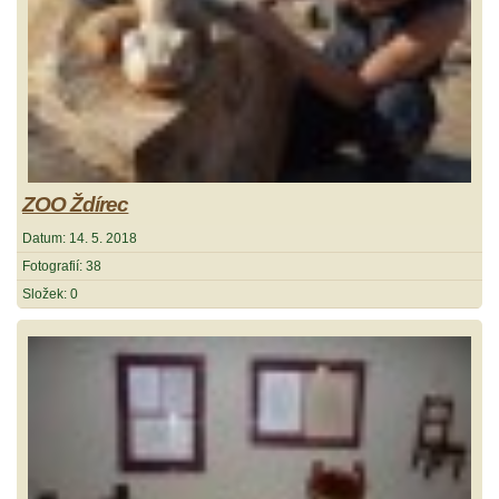
ZOO Ždírec
Datum:
14. 5. 2018
Fotografií:
38
Složek:
0