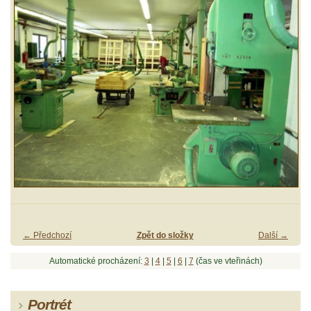
← Předchozí
Zpět do složky
Další →
Automatické procházení:
3
|
4
|
5
|
6
|
7
(čas ve vteřinách)
Portrét