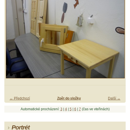
← Předchozí
Zpět do složky
Další →
Automatické procházení:
3
|
4
|
5
|
6
|
7
(čas ve vteřinách)
Portrét