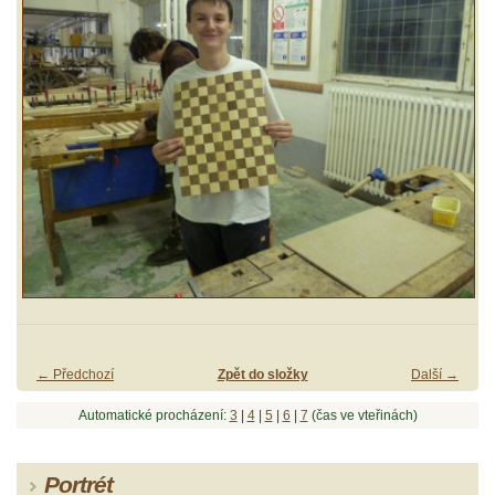
← Předchozí
Zpět do složky
Další →
Automatické procházení:
3
|
4
|
5
|
6
|
7
(čas ve vteřinách)
Portrét