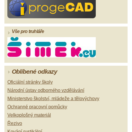
Vše pro truhláře
Oblíbené odkazy
Oficiální stránky školy
Národní ústav odborného vzdělávání
Ministerstvo školství, mládeže a tělovýchovy
Ochranné pracovní pomůcky
Velkoplošný materiál
Řezivo
Kování rustikální