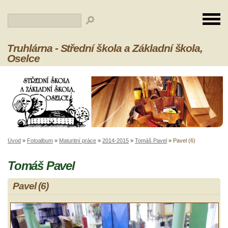
Truhlárna - Střední škola a Základní škola,
Oselce
Úvod
»
Fotoalbum
»
Maturitní práce
»
2014-2015
»
Tomáš Pavel
»
Pavel (6)
Tomáš Pavel
Pavel (6)