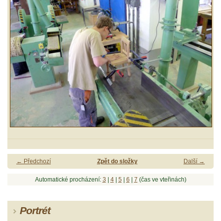
← Předchozí
Zpět do složky
Další →
Automatické procházení:
3
|
4
|
5
|
6
|
7
(čas ve vteřinách)
Portrét