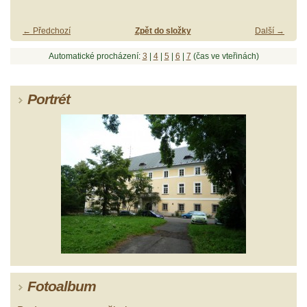
← Předchozí
Zpět do složky
Další →
Automatické procházení:
3
|
4
|
5
|
6
|
7
(čas ve vteřinách)
Portrét
Fotoalbum