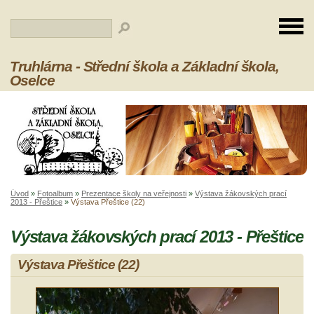
Truhlárna - Střední škola a Základní škola,
Oselce
Úvod
»
Fotoalbum
»
Prezentace školy na veřejnosti
»
Výstava žákovských prací
2013 - Přeštice
»
Výstava Přeštice (22)
Výstava žákovských prací 2013 - Přeštice
Výstava Přeštice (22)