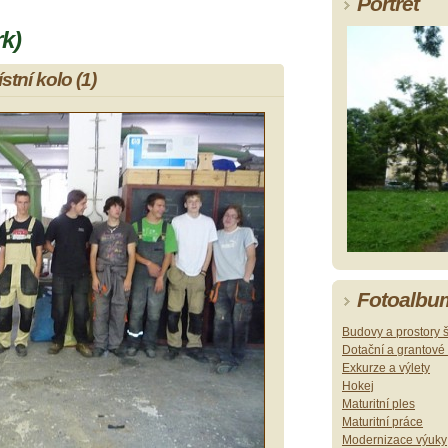
Portrét
k)
tní kolo (1)
Fotoalbu
Budovy a prostory 
Dotační a grantové 
Exkurze a výlety
Hokej
Maturitní ples
Maturitní práce
Modernizace výuky