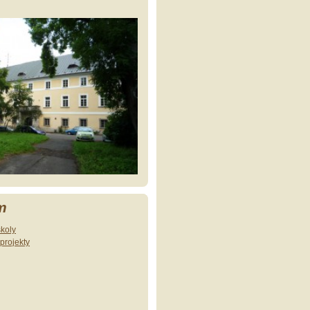
m
školy
projekty