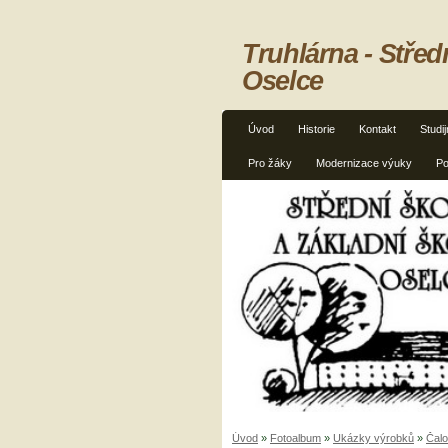
Truhlárna - Střed
Oselce
Úvod
Historie
Kontakt
Studi
Pro žáky
Modernizace výuky
Po
Úvod
»
Fotoalbum
»
Ukázky výrobků
»
Čalo