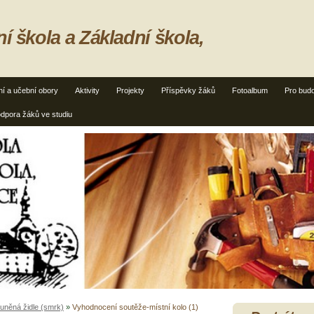
ní škola a Základní škola,
jní a učební obory
Aktivity
Projekty
Příspěvky žáků
Fotoalbum
Pro budo
dpora žáků ve studiu
uněná židle (smrk)
»
Vyhodnocení soutěže-místní kolo (1)