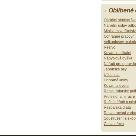
Oblíbené
Oficiální stránky šk
Národní ústav odb
Ministerstvo školst
Ochranné pracovn
Velkoplošný materi
Řezivo
Kování rustikální
Nábytková dvířka
Nářadí pro opravd
Japonské pily
Učebnice
Odborné knihy
Kování a dveře
Restaurátorské pot
Profesionální ruční
Ruční nářadí a nást
Řezbářská dláta
Restaurování varh
Soustružení a exoti
Cesta dřeva