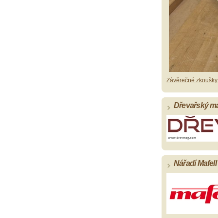
Závěrečné zkoušky
Dřevařský mag
Nářadí Mafell