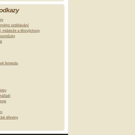
 odkazy
oly
orného vzdělávání
ví, mládeže a tělovýchovy
í pomůcky
ál
ové řemeslo
řeby
 nářadí
roje
an
cké dřeviny