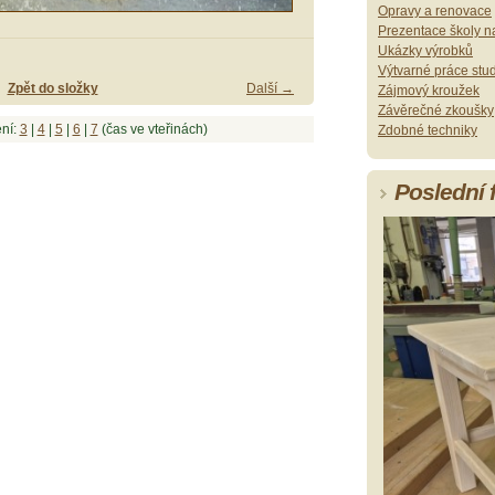
Opravy a renovace
Prezentace školy na
Ukázky výrobků
Výtvarné práce stu
Zpět do složky
Další →
Zájmový kroužek
Závěrečné zkoušky
ní:
3
|
4
|
5
|
6
|
7
(čas ve vteřinách)
Zdobné techniky
Poslední 