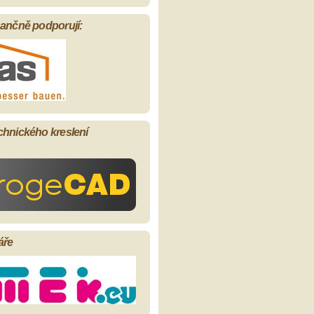
nančně podporují:
chnického kreslení
áře