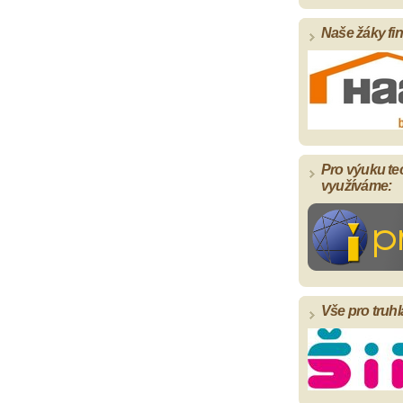
Naše žáky fi
Pro výuku te
využíváme:
Vše pro truhl