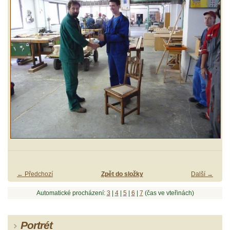
← Předchozí
Zpět do složky
Další →
Automatické procházení:
3
|
4
|
5
|
6
|
7
(čas ve vteřinách)
Portrét