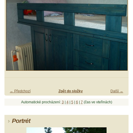
← Předchozí
Zpět do složky
Další →
Automatické procházení:
3
|
4
|
5
|
6
|
7
(čas ve vteřinách)
Portrét