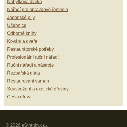
Nábytková dvířka
Nářadí pro opravdové řemeslo
Japonské pily
Učebnice
Odborné knihy
Kování a dveře
Restaurátorské potřeby
Profesionální ruční nářadí
Ruční nářadí a nástroje
Řezbářská dláta
Restaurování varhan
Soustružení a exotické dřeviny
Cesta dřeva
© 2026 eStránky.cz