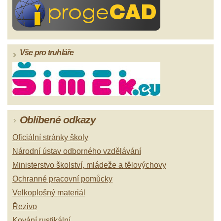
Vše pro truhláře
Oblíbené odkazy
Oficiální stránky školy
Národní ústav odborného vzdělávání
Ministerstvo školství, mládeže a tělovýchovy
Ochranné pracovní pomůcky
Velkoplošný materiál
Řezivo
Kování rustikální