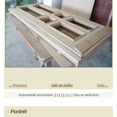
← Předchozí
Zpět do složky
Další →
Automatické procházení:
3
|
4
|
5
|
6
|
7
(čas ve vteřinách)
Portrét