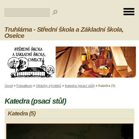
Truhlárna - Střední škola a Základní škola,
Oselce
Úvod
»
Fotoalbum
»
Ukázky výrobků
»
Katedra (psací stůl)
»
Katedra (5)
Katedra (psací stůl)
Katedra (5)