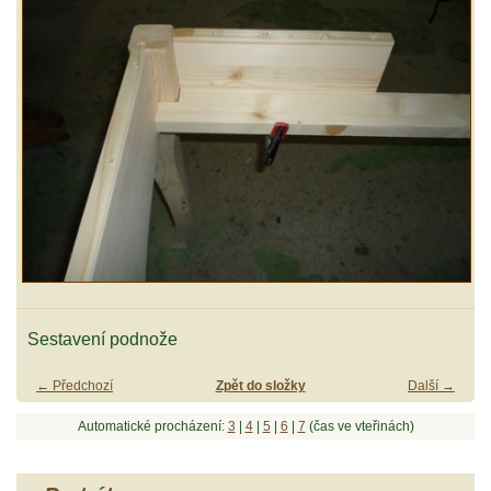
Sestavení podnože
← Předchozí
Zpět do složky
Další →
Automatické procházení:
3
|
4
|
5
|
6
|
7
(čas ve vteřinách)