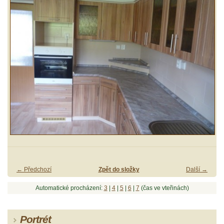
← Předchozí
Zpět do složky
Další →
Automatické procházení:
3
|
4
|
5
|
6
|
7
(čas ve vteřinách)
Portrét