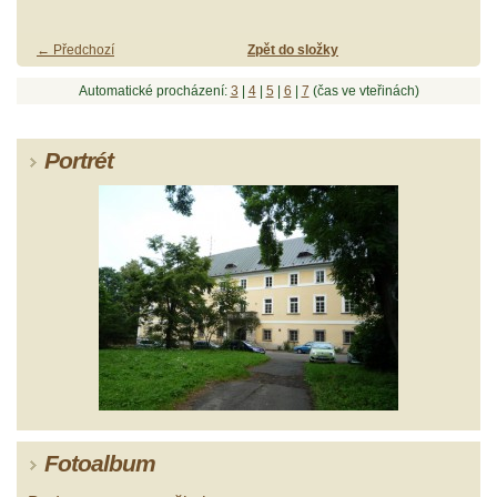
← Předchozí
Zpět do složky
Automatické procházení:
3
|
4
|
5
|
6
|
7
(čas ve vteřinách)
Portrét
Fotoalbum