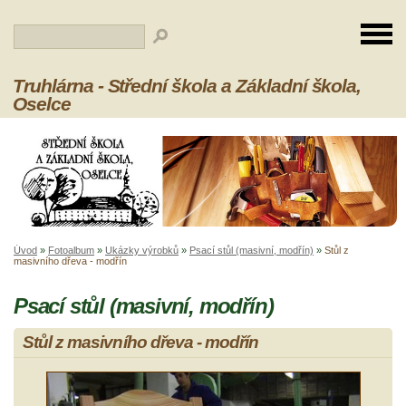
Truhlárna - Střední škola a Základní škola,
Oselce
Úvod
»
Fotoalbum
»
Ukázky výrobků
»
Psací stůl (masivní, modřín)
»
Stůl z
masivního dřeva - modřín
Psací stůl (masivní, modřín)
Stůl z masivního dřeva - modřín