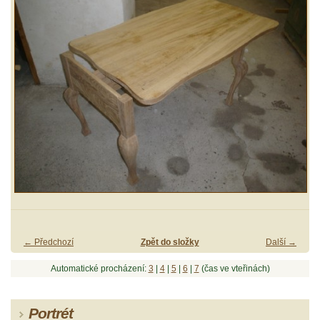
← Předchozí
Zpět do složky
Další →
Automatické procházení:
3
|
4
|
5
|
6
|
7
(čas ve vteřinách)
Portrét