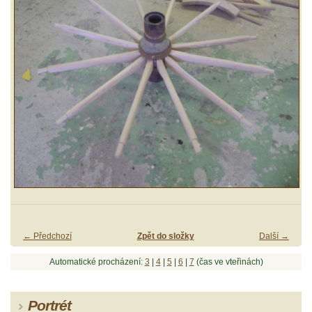
← Předchozí
Zpět do složky
Další →
Automatické procházení:
3
|
4
|
5
|
6
|
7
(čas ve vteřinách)
Portrét