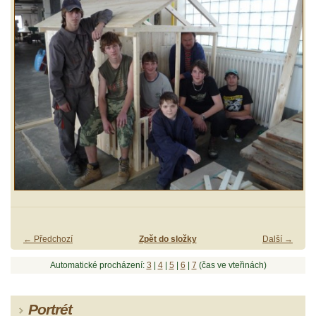
← Předchozí
Zpět do složky
Další →
Automatické procházení:
3
|
4
|
5
|
6
|
7
(čas ve vteřinách)
Portrét