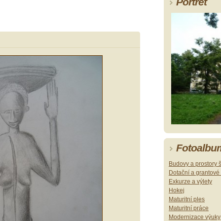
Portrét
Fotoalbu
Budovy a prostory 
Dotační a grantové 
Exkurze a výlety
Hokej
Maturitní ples
Maturitní práce
Modernizace výuky