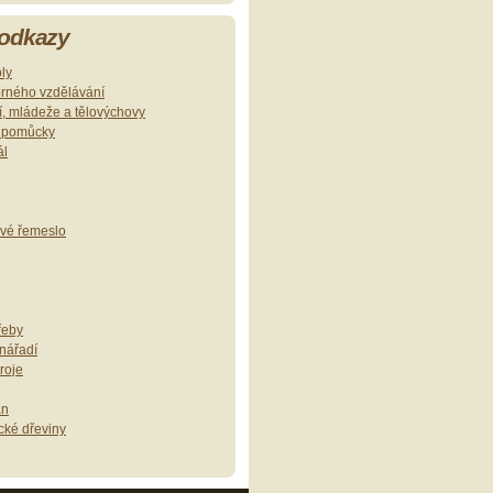
 odkazy
oly
orného vzdělávání
ví, mládeže a tělovýchovy
í pomůcky
ál
ové řemeslo
řeby
 nářadí
roje
an
cké dřeviny