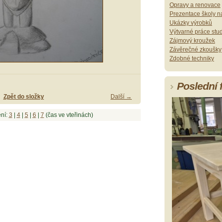
Opravy a renovace
Prezentace školy na
Ukázky výrobků
Výtvarné práce stu
Zájmový kroužek
Závěrečné zkoušky
Zdobné techniky
Poslední 
Zpět do složky
Další →
ní:
3
|
4
|
5
|
6
|
7
(čas ve vteřinách)