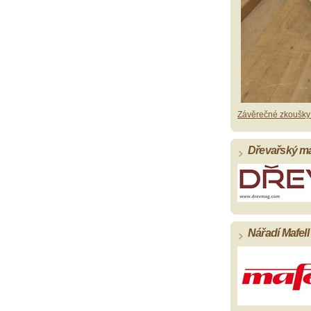
Závěrečné zkoušky
Dřevařský mag
Nářadí Mafell