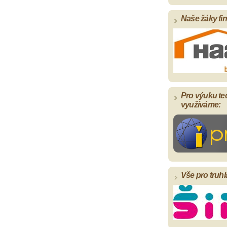
Naše žáky fi
Pro výuku te
využíváme:
Vše pro truhl