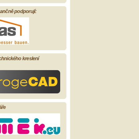
nančně podporují:
chnického kreslení
áře