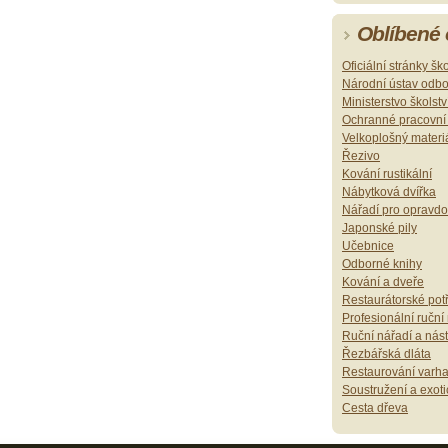
Oblíbené
Oficiální stránky šk
Národní ústav odb
Ministerstvo školst
Ochranné pracovn
Velkoplošný materi
Řezivo
Kování rustikální
Nábytková dvířka
Nářadí pro opravd
Japonské pily
Učebnice
Odborné knihy
Kování a dveře
Restaurátorské pot
Profesionální ruční
Ruční nářadí a nást
Řezbářská dláta
Restaurování varh
Soustružení a exoti
Cesta dřeva