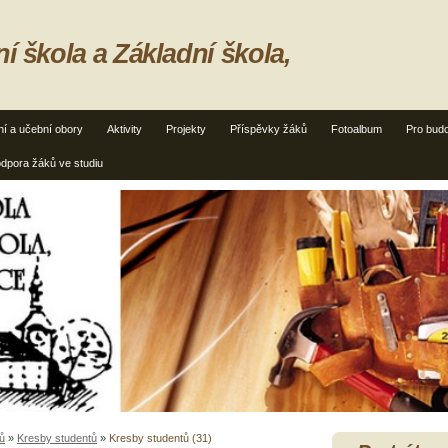
ní škola a Základní škola,
jní a učební obory
Aktivity
Projekty
Příspěvky žáků
Fotoalbum
Pro budo
dpora žáků ve studiu
ů
»
Kresby studentů
»
Kresby studentů (31)