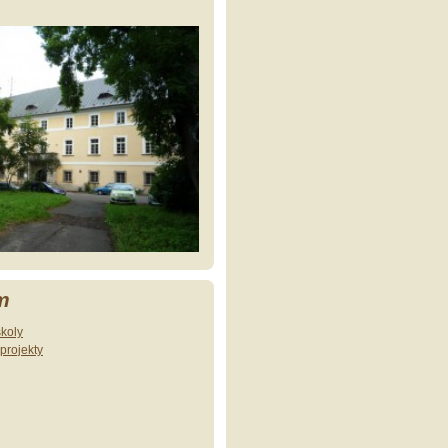
m
školy
projekty