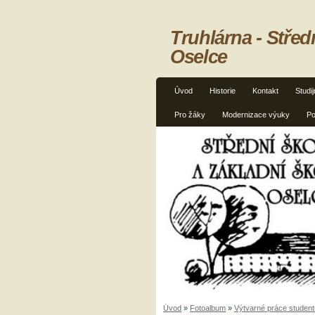
Truhlárna - Střed
Oselce
Úvod
Historie
Kontakt
Studi
Pro žáky
Modernizace výuky
Po
Úvod
»
Fotoalbum
»
Výtvarné práce student