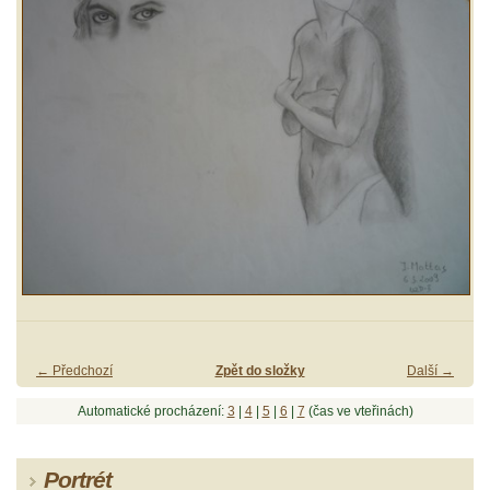
← Předchozí
Zpět do složky
Další →
Automatické procházení:
3
|
4
|
5
|
6
|
7
(čas ve vteřinách)
Portrét