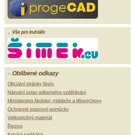
Vše pro truhláře
Oblíbené odkazy
Oficiální stránky školy
Národní ústav odborného vzdělávání
Ministerstvo školství, mládeže a tělovýchovy
Ochranné pracovní pomůcky
Velkoplošný materiál
Řezivo
Kování rustikální