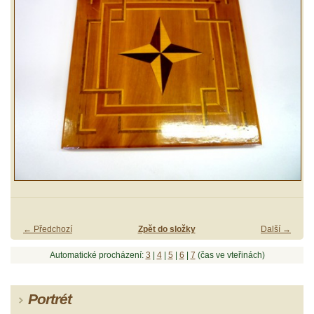
← Předchozí
Zpět do složky
Další →
Automatické procházení:
3
|
4
|
5
|
6
|
7
(čas ve vteřinách)
Portrét