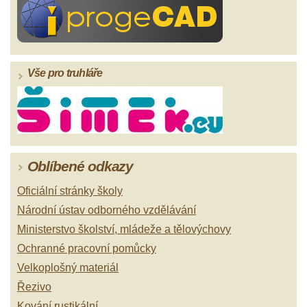
Vše pro truhláře
Oblíbené odkazy
Oficiální stránky školy
Národní ústav odborného vzdělávání
Ministerstvo školství, mládeže a tělovýchovy
Ochranné pracovní pomůcky
Velkoplošný materiál
Řezivo
Kování rustikální