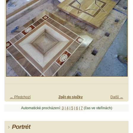
← Předchozí
Zpět do složky
Další →
Automatické procházení:
3
|
4
|
5
|
6
|
7
(čas ve vteřinách)
Portrét