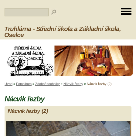
Truhlárna - Střední škola a Základní škola,
Oselce
Úvod
»
Fotoalbum
»
Zdobné techniky
»
Nácvik řezby
»
Nácvik řezby (2)
Nácvik řezby
Nácvik řezby (2)