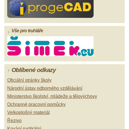
Vše pro truhláře
Oblíbené odkazy
Oficiální stránky školy
Národní ústav odborného vzdělávání
Ministerstvo školství, mládeže a tělovýchovy
Ochranné pracovní pomůcky
Velkoplošný materiál
Řezivo
Kování rustikální