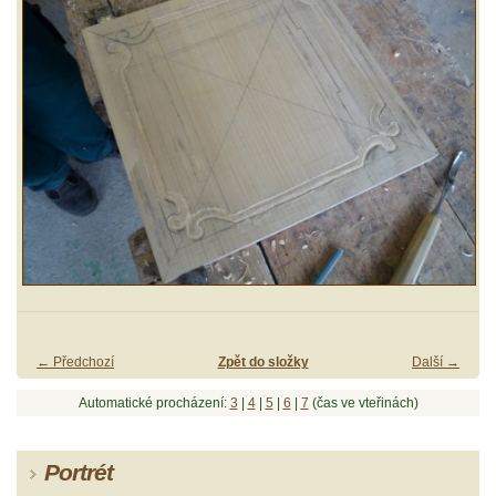
← Předchozí
Zpět do složky
Další →
Automatické procházení:
3
|
4
|
5
|
6
|
7
(čas ve vteřinách)
Portrét