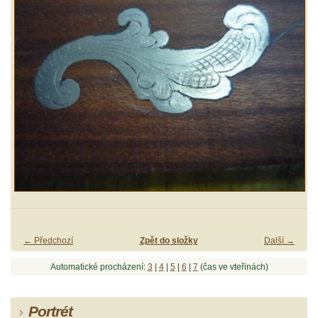
← Předchozí
Zpět do složky
Další →
Automatické procházení:
3
|
4
|
5
|
6
|
7
(čas ve vteřinách)
Portrét